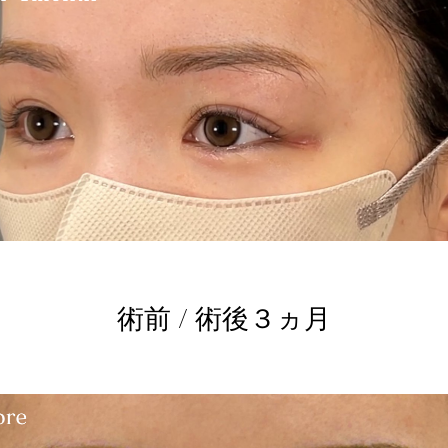
術前 / 術後３ヵ月